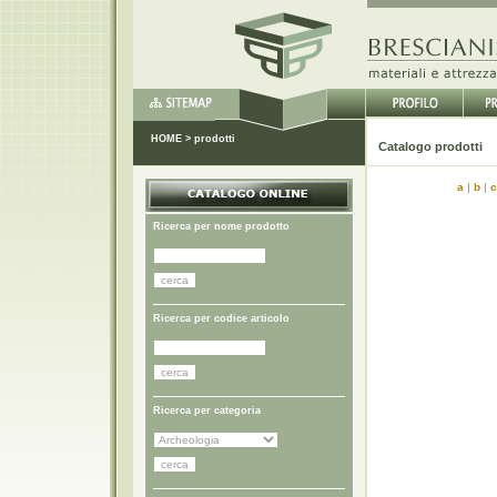
HOME
>
prodotti
Catal
a
|
b
|
c
Ricerca per nome prodotto
Ricerca per codice articolo
Ricerca per categoria