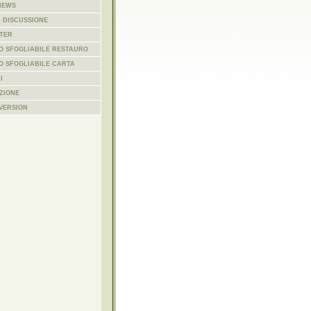
NEWS
I DISCUSSIONE
TER
O SFOGLIABILE RESTAURO
O SFOGLIABILE CARTA
I
UZIONE
 VERSION