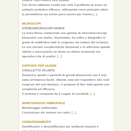
XIREIN - ANTITARLO PER LEGNO
Con Xirein abbiamo risolto non solo il problema di avere un
antitarlo protettivo efficace, utilizzando come principio attivo
la permethrina ma anche poco nocivo per l'uomo
[...]
MICROSCOPI
STEREOMICROSCOPI HORUS
La linea Horus comprende una gamma di stereomicroscopi
trinoculari con stativi, illuminatori, kit video e fotografici in
grado di soddisfare tutte le esigenze nel settore del restauro.
Le sue elevate caratteristiche funzionali e le altissime qualità
ottiche e meccaniche ne fanno un ottimo strumento sia
operativo che di analisi.
[...]
SUPPORTI PER QUADRI
CAVALLETTO ATLANTE
Sostenere quadri e pannelli di grandi dimensioni non è mai
stata un'impresa facile: Atlante, nato per rispondere alle reali
esigenze del suo ideatore, si propone di fare tutto questo con
semplicità ed efficacia.
Il sistema è composto da 2 coppie di cavalletti.
[...]
MONITORAGGIO AMBIENTALE
Monitoraggio ambientale:
L'evoluzione dei sistemi via radio.
[...]
CONDIZIONAMENTO
Umidificatori e deumidificatori per ambienti museali e