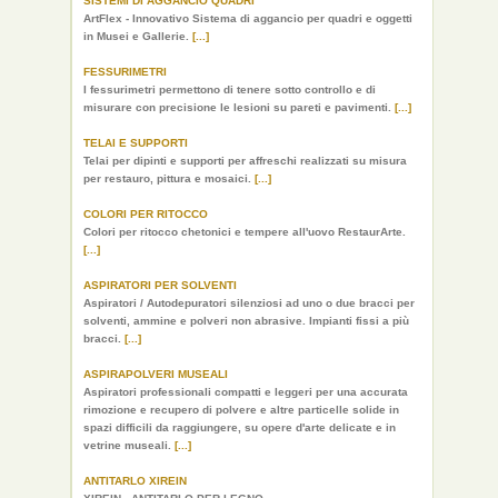
SISTEMI DI AGGANCIO QUADRI
ArtFlex - Innovativo Sistema di aggancio per quadri e oggetti
in Musei e Gallerie.
[...]
FESSURIMETRI
I fessurimetri permettono di tenere sotto controllo e di
misurare con precisione le lesioni su pareti e pavimenti.
[...]
TELAI E SUPPORTI
Telai per dipinti e supporti per affreschi realizzati su misura
per restauro, pittura e mosaici.
[...]
COLORI PER RITOCCO
Colori per ritocco chetonici e tempere all'uovo RestaurArte.
[...]
ASPIRATORI PER SOLVENTI
Aspiratori / Autodepuratori silenziosi ad uno o due bracci per
solventi, ammine e polveri non abrasive. Impianti fissi a più
bracci.
[...]
ASPIRAPOLVERI MUSEALI
Aspiratori professionali compatti e leggeri per una accurata
rimozione e recupero di polvere e altre particelle solide in
spazi difficili da raggiungere, su opere d'arte delicate e in
vetrine museali.
[...]
ANTITARLO XIREIN