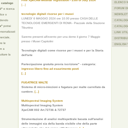
Free XpeCAM webinar registration - 25th of July 2024
:ELENCO 
o
catalogo
[...]
:FORUM D
i"
e ricerca
tecnologie digitali risorse per i musei
dice o
:NEWSLET
LUNEDI' 6 MAGGIO 2024 ore 10.00 presso CASA DELLE
cedendo
:CATALOG
TECNOLOGIE EMERGENTI DI ROMA - Piazzale della Stazione
ta"
potrai
:CATALOG
Tiburtina
ersonalizzati
:LINK UTIL
Saremo presenti all'evento per una demo il giorno 7 Maggio
erciale,
:DISTRIB
presso i Musei Capitolini
re le
:ENGLISH
ve a
Tecnologie digitali come risorse per i musei e per la Storia
ultare la
dell'arte
Partecipazione gratuita previa iscrizione" - categoria:
ingresso libero fino ad esaurimento posti
[...]
FUGATRICE MALTE
Sistema di micro-iniezioni e fugatura per malte carrellato da
cantiere.
[...]
Multispectral Imaging System
Multispectral Imaging System
XpeCAM X02 Art.72736 & 72737
Strumentazione di analisi multispettrale basata sull'analisi
delle immagini sia della banda visibile che della parte