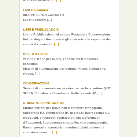
laboratori di restauro.
[...]
LASER ScanArm
RILIEVO SENZA CONTATTO
Laser ScanArm
[...]
LIBRI E PUBBLICAZIONI
Libri e Pubblicazioni nel settore Restauro e Conservazione.
Nel catalogo online troverai gli abstracts e le copertine dei
volumi disponinibili.
[...]
MUSEOTECNICA
Vetrine e teche per musei, esposizioni temporanee,
bookshop.
Sistemi di illuminazione per vetrine, musei, biblioteche,
chiese.
[...]
CONSERVAZIONE
Sistemi di conservazione passiva per teche e vetrine (ART
SORB). Climabox e Climaframe. Pellicole anti UV.
[...]
STRUMENTAZIONE ANALISI
Strumentazioni per prove non distruttive: termografia,
radiografia RX, riflettografia IR, georadar, fluorescenza UV,
ultrasuoni, endoscopi, resistografi, spettrofotometri,
difrattometri, fluorescenza x portatile, microspettoscopia
Raman portatile, carotatrici, martinetti piatti, sistemi di
scansione laser.....
[...]