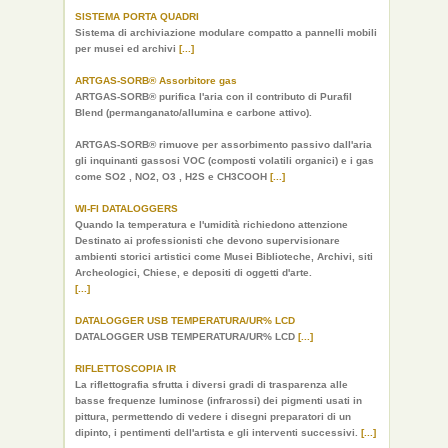
SISTEMA PORTA QUADRI
Sistema di archiviazione modulare compatto a pannelli mobili
per musei ed archivi
[...]
ARTGAS-SORB® Assorbitore gas
ARTGAS-SORB® purifica l'aria con il contributo di Purafil
Blend (permanganato/allumina e carbone attivo).
ARTGAS-SORB® rimuove per assorbimento passivo dall'aria
gli inquinanti gassosi VOC (composti volatili organici) e i gas
come SO2 , NO2, O3 , H2S e CH3COOH
[...]
WI-FI DATALOGGERS
Quando la temperatura e l'umidità richiedono attenzione
Destinato ai professionisti che devono supervisionare
ambienti storici artistici come Musei Biblioteche, Archivi, siti
Archeologici, Chiese, e depositi di oggetti d'arte.
[...]
DATALOGGER USB TEMPERATURA/UR% LCD
DATALOGGER USB TEMPERATURA/UR% LCD
[...]
RIFLETTOSCOPIA IR
La riflettografia sfrutta i diversi gradi di trasparenza alle
basse frequenze luminose (infrarossi) dei pigmenti usati in
pittura, permettendo di vedere i disegni preparatori di un
dipinto, i pentimenti dell'artista e gli interventi successivi.
[...]