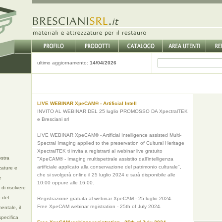
ultimo aggiornamento:
14/04/2026
LIVE WEBINAR XpeCAM® - Artificial Intell
INVITO AL WEBINAR DEL 25 luglio PROMOSSO DA XpectralTEK
e Bresciani srl
LIVE WEBINAR XpeCAM® - Artificial Intelligence assisted Multi-
Spectral Imaging applied to the preservation of Cultural Heritage
XpectralTEK ti invita a registrarti al webinar live gratuito
stra
"XpeCAM® - Imaging multispettrale assistito dall'intelligenza
artificiale applicato alla conservazione del patrimonio culturale",
zature e
che si svolgerà online il 25 luglio 2024 e sarà disponibile alle
e
10:00 oppure alle 16:00.
di risolvere
 del
Registrazione gratuita al webinar XpeCAM - 25 luglio 2024.
Free XpeCAM webinar registration - 25th of July 2024.
entale, il
specifica