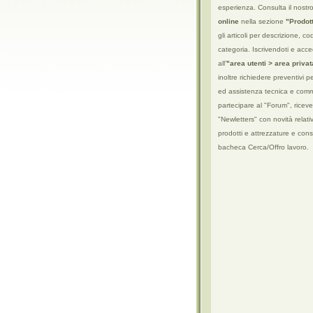
esperienza. Consulta il nostr
online
nella sezione
"Prodott
gli articoli per descrizione, co
categoria. Iscrivendoti e ac
all'
"area utenti > area priva
inoltre richiedere preventivi p
ed assistenza tecnica e comm
partecipare al "Forum", riceve
"Newletters" con novità relati
prodotti e attrezzature e cons
bacheca Cerca/Offro lavoro.