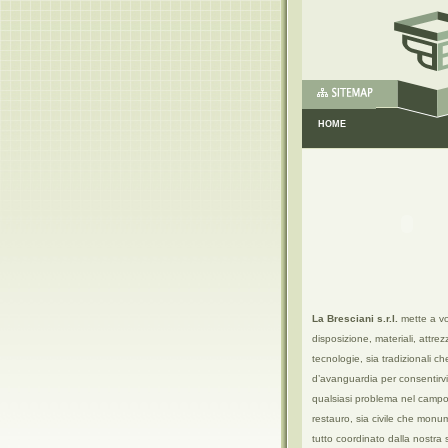
HOME
La Bresciani s.r.l.
mette a vo
disposizione, materiali, attrez
tecnologie, sia tradizionali ch
d’avanguardia per consentirvi 
qualsiasi problema nel campo
restauro, sia civile che monum
tutto coordinato dalla nostra 