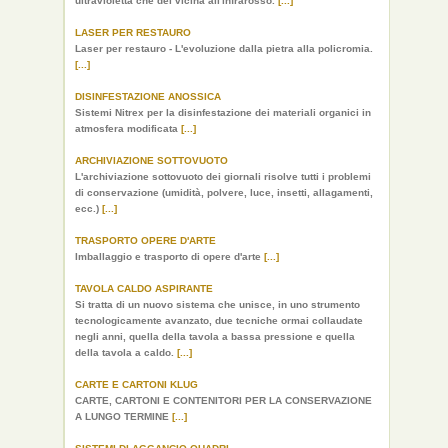
ultravioletta che del vicina all'infrarosso.
[...]
LASER PER RESTAURO
Laser per restauro - L'evoluzione dalla pietra alla policromia.
[...]
DISINFESTAZIONE ANOSSICA
Sistemi Nitrex per la disinfestazione dei materiali organici in
atmosfera modificata
[...]
ARCHIVIAZIONE SOTTOVUOTO
L'archiviazione sottovuoto dei giornali risolve tutti i problemi
di conservazione (umidità, polvere, luce, insetti, allagamenti,
ecc.)
[...]
TRASPORTO OPERE D'ARTE
Imballaggio e trasporto di opere d'arte
[...]
TAVOLA CALDO ASPIRANTE
Si tratta di un nuovo sistema che unisce, in uno strumento
tecnologicamente avanzato, due tecniche ormai collaudate
negli anni, quella della tavola a bassa pressione e quella
della tavola a caldo.
[...]
CARTE E CARTONI KLUG
CARTE, CARTONI E CONTENITORI PER LA CONSERVAZIONE
A LUNGO TERMINE
[...]