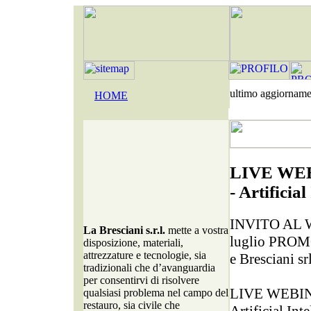
ultimo aggiornam
HOME
LIVE WE
- Artificial
INVITO AL 
La Bresciani s.r.l.
mette a vostra
luglio PRO
disposizione, materiali,
attrezzature e tecnologie, sia
e Bresciani sr
tradizionali che d’avanguardia
per consentirvi di risolvere
LIVE WEBI
qualsiasi problema nel campo del
restauro, sia civile che
Artificial Int