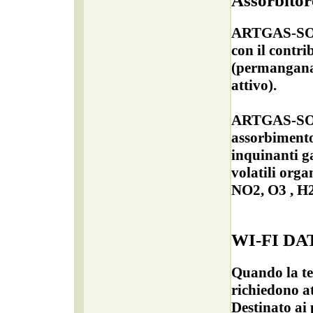
Assorbitor
ARTGAS-SORB
con il contri
(permangana
attivo).
ARTGAS-SO
assorbimento 
inquinanti g
volatili orga
NO2, O3 , 
WI-FI D
Quando la te
richiedono a
Destinato ai 