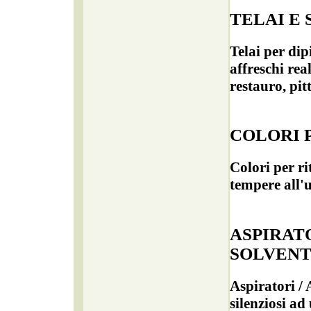
TELAI E 
Telai per dip
affreschi rea
restauro, pit
COLORI 
Colori per ri
tempere all'
ASPIRAT
SOLVENT
Aspiratori /
silenziosi ad