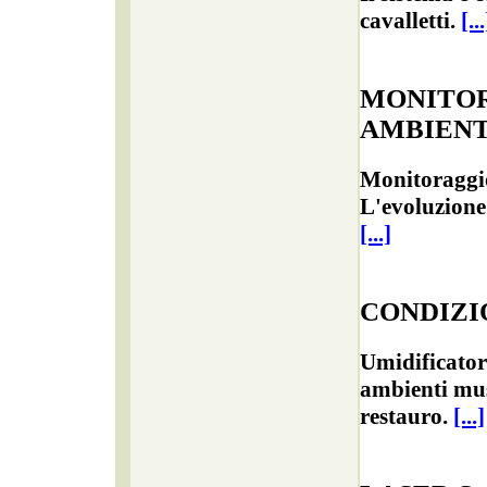
cavalletti.
[...
MONITO
AMBIEN
Monitoraggi
L'evoluzione 
[...]
CONDIZ
Umidificator
ambienti mus
restauro.
[...]