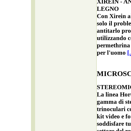
XIREIN - 
LEGNO
Con Xirein a
solo il probl
antitarlo pro
utilizzando c
permethrina
per l'uomo
[.
MICROSC
STEREOMI
La linea Ho
gamma di st
trinoculari c
kit video e f
soddisfare tu
settore del r