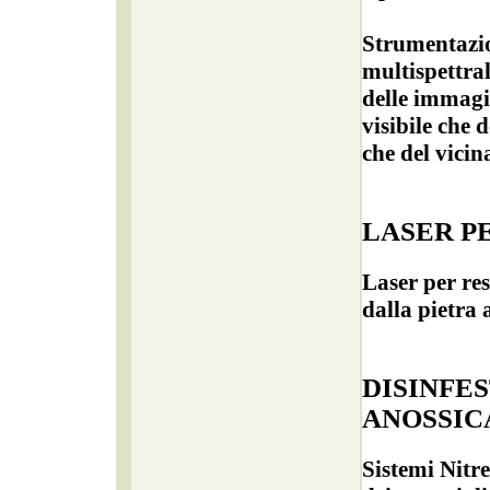
Strumentazio
multispettral
delle immagi
visibile che 
che del vicin
LASER P
Laser per re
dalla pietra 
DISINFE
ANOSSIC
Sistemi Nitre