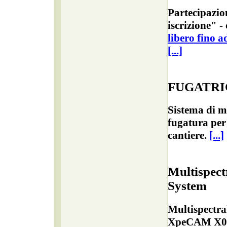
Partecipazio
iscrizione" -
libero fino a
[...]
FUGATRI
Sistema di mi
fugatura per
cantiere.
[...]
Multispect
System
Multispectr
XpeCAM X02