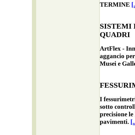
TERMINE
[.
SISTEMI
QUADRI
ArtFlex - In
aggancio per 
Musei e Gall
FESSURI
I fessurimetr
sotto control
precisione le 
pavimenti.
[.