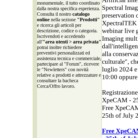
monumentale, il tutto coordinato
Spectral Imag
dalla nostra specifica esperienza.
Consulta il nostro
catalogo
preservation 
online
nella sezione
"Prodotti"
XpectralTEK ti
e ricerca gli articoli per
webinar live
descrizione, codice o categoria.
Iscrivendoti e accedendo
Imaging multis
all'
"area utenti > area privata"
dall'intelligen
potrai inoltre richiedere
alla conserva
preventivi personalizzati ed
assistenza tecnica e commerciale,
culturale", ch
partecipare al "Forum", ricevere
luglio 2024 e 
le "Newletters" con novità
relative a prodotti e attrezzature e
10:00 oppure 
consultare la bacheca
Cerca/Offro lavoro.
Registrazione
XpeCAM - 25 
Free XpeCAM 
25th of July 
Free XpeCAM