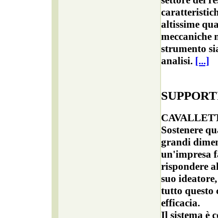
caratteristic
altissime qua
meccaniche n
strumento si
analisi.
[...]
SUPPORT
CAVALLET
Sostenere qua
grandi dimen
un'impresa fa
rispondere al
suo ideatore,
tutto questo 
efficacia.
Il sistema è 