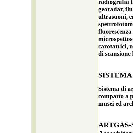
radiografia R
georadar, fl
ultrasuoni, e
spettrofotome
fluorescenza 
microspettos
carotatrici, m
di scansione l
SISTEMA
Sistema di a
compatto a p
musei ed arc
ARTGAS-