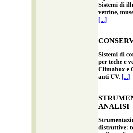
Sistemi di i
vetrine, muse
[...]
CONSERV
Sistemi di c
per teche e 
Climabox e C
anti UV.
[...]
STRUME
ANALISI
Strumentazio
distruttive: 