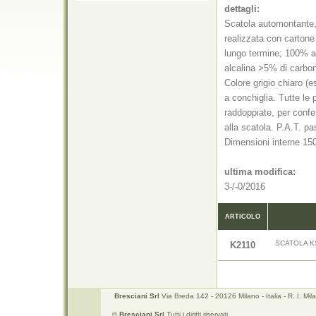
dettagli:
Scatola automontante, 
realizzata con cartone
lungo termine; 100% al
alcalina >5% di carbo
Colore grigio chiaro (e
a conchiglia. Tutte le 
raddoppiate, per confe
alla scatola. P.A.T. p
Dimensioni interne 1
ultima modifica:
3-/-0/2016
ARTICOLO
SCATOLA KS
K2110
Bresciani Srl
Via Breda 142 - 20126 Milano - Italia - R. I. 
©
Bresciani Srl
Tutti i diritti riservati