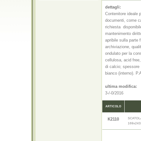
dettagli:
Contenitore ideale p
documenti, come cart
richiesta  disponib
mantenimento diritto
apribile sulla parte
archiviazione, qual
ondulato per la con
cellulosa, acid free
di calcio; spessore
bianco (interno). P.
ultima modifica:
3-/-0/2016
ARTICOLO
SCATOLA 
K2110
169x24