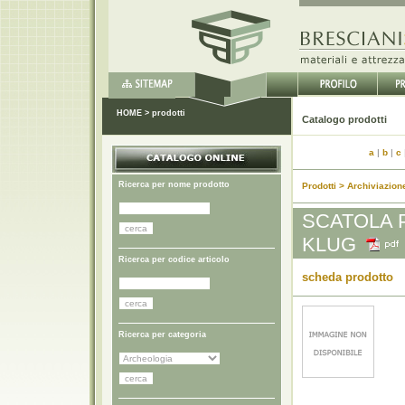
HOME
>
prodotti
Catal
a
|
b
|
c
Ricerca per nome prodotto
Prodotti > Archiviazion
SCATOLA P
KLUG
Ricerca per codice articolo
scheda prodotto
Ricerca per categoria