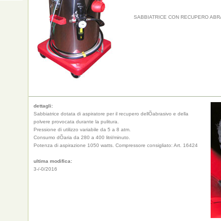
SABBIATRICE CON RECUPERO ABRA
dettagli:
Sabbiatrice dotata di aspiratore per il recupero dellÕabrasivo e della
polvere provocata durante la pulitura.
Pressione di utilizzo variabile da 5 a 8 atm.
Consumo dÕaria da 280 a 400 litri/minuto.
Potenza di aspirazione 1050 watts. Compressore consigliato: Art. 16424
ultima modifica:
3-/-0/2016