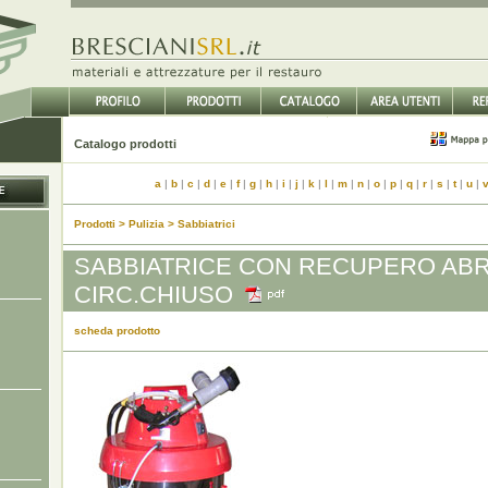
Catalogo prodotti
a
|
b
|
c
|
d
|
e
|
f
|
g
|
h
|
i
|
j
|
k
|
l
|
m
|
n
|
o
|
p
|
q
|
r
|
s
|
t
|
u
|
Prodotti > Pulizia > Sabbiatrici
SABBIATRICE CON RECUPERO ABR
CIRC.CHIUSO
scheda prodotto