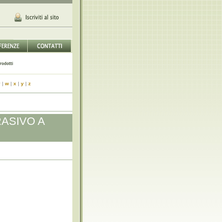
v
|
w
|
x
|
y
|
z
ASIVO A