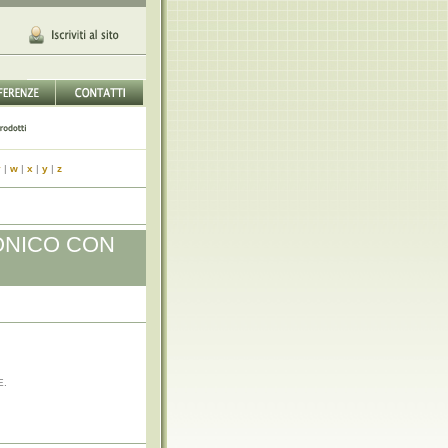
v
|
w
|
x
|
y
|
z
ONICO CON
E.