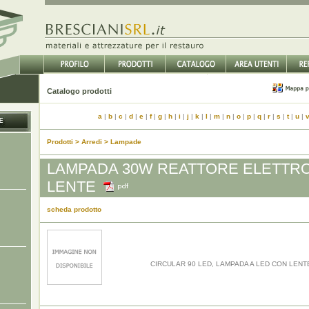
Catalogo prodotti
a
|
b
|
c
|
d
|
e
|
f
|
g
|
h
|
i
|
j
|
k
|
l
|
m
|
n
|
o
|
p
|
q
|
r
|
s
|
t
|
u
|
Prodotti > Arredi > Lampade
LAMPADA 30W REATTORE ELETTR
LENTE
scheda prodotto
CIRCULAR 90 LED, LAMPADA A LED CON LENT