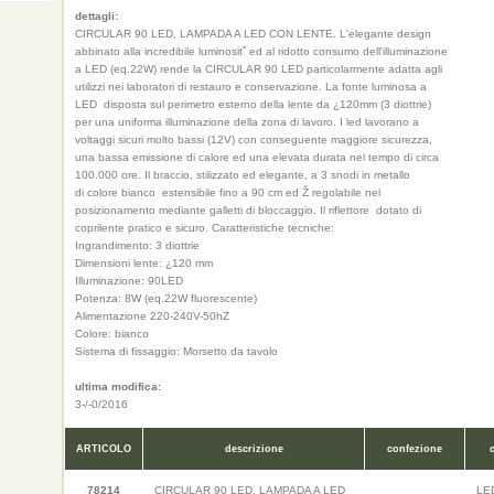
dettagli:
CIRCULAR 90 LED, LAMPADA A LED CON LENTE. L'elegante design
abbinato alla incredibile luminositˆ ed al ridotto consumo dell'illuminazione
a LED (eq.22W) rende la CIRCULAR 90 LED particolarmente adatta agli
utilizzi nei laboratori di restauro e conservazione. La fonte luminosa a
LED  disposta sul perimetro esterno della lente da ¿120mm (3 diottrie)
per una uniforma illuminazione della zona di lavoro. I led lavorano a
voltaggi sicuri molto bassi (12V) con conseguente maggiore sicurezza,
una bassa emissione di calore ed una elevata durata nel tempo di circa
100.000 ore. Il braccio, stilizzato ed elegante, a 3 snodi in metallo
di colore bianco  estensibile fino a 90 cm ed Ž regolabile nel
posizionamento mediante galletti di bloccaggio. Il riflettore  dotato di
coprilente pratico e sicuro. Caratteristiche tecniche:
Ingrandimento: 3 diottrie
Dimensioni lente: ¿120 mm
Illuminazione: 90LED
Potenza: 8W (eq.22W fluorescente)
Alimentazione 220-240V-50hZ
Colore: bianco
Sistema di fissaggio: Morsetto da tavolo
ultima modifica:
3-/-0/2016
ARTICOLO
descrizione
confezione
78214
CIRCULAR 90 LED, LAMPADA A LED
LE