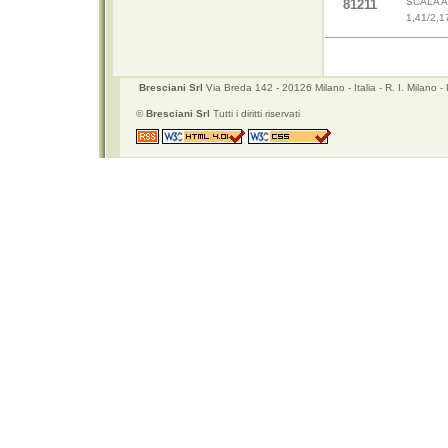
SCALA A
81211
1,41/2,1
Bresciani Srl
Via Breda 142 - 20126 Milano - Italia - R. I. Mila
©
Bresciani Srl
Tutti i diritti riservati