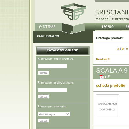
HOME
>
prodotti
Catal
a
|
b
|
c
Ricerca per nome prodotto
Prodotti >
SCALA A 9
Ricerca per codice articolo
scheda prodotto
Ricerca per categoria