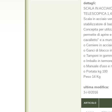
dettagli:
SCALA IN ACCIAI
TELESCOPICA 1,4
Scala in acciaio ver
stabilizzatore di ba
Concepita per utili
permette di aprire e
cavalletto" e a mur
o Cerniere in accia
o Ganci di blocco i
o Tamponi in gomma
o Imballo in termore
o Manuale d'uso e 
o Portata kg 100
Peso 14 Kg
ultima modifica:
3-/-0/2016
ARTICOLO