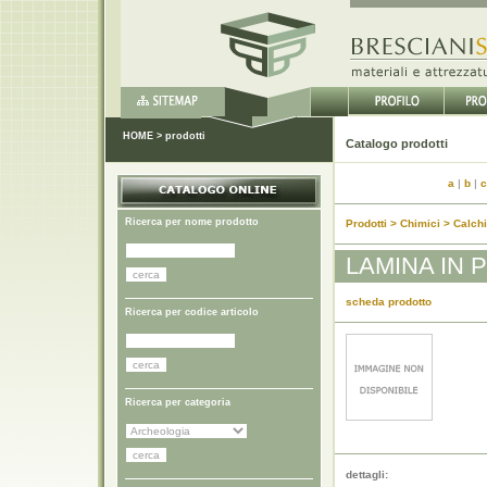
HOME
>
prodotti
Catalo
a
|
b
|
c
Ricerca per nome prodotto
Prodotti > Chimici > Calchi
LAMINA IN 
scheda prodotto
Ricerca per codice articolo
Ricerca per categoria
dettagli: