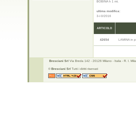
BOBINA h 1 mt.
ultima modifica:
3-/-0/2016
ARTICOLO
42654
LAMINA in 
Bresciani Srl
Via Breda 142 - 20126 Milano - Italia - R. I. 
©
Bresciani Srl
Tutti i diritti riservati