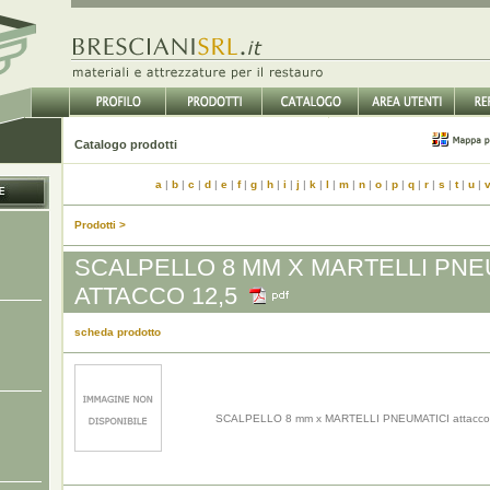
Catalogo prodotti
a
|
b
|
c
|
d
|
e
|
f
|
g
|
h
|
i
|
j
|
k
|
l
|
m
|
n
|
o
|
p
|
q
|
r
|
s
|
t
|
u
|
Prodotti >
SCALPELLO 8 MM X MARTELLI PNE
ATTACCO 12,5
scheda prodotto
SCALPELLO 8 mm x MARTELLI PNEUMATICI attacco