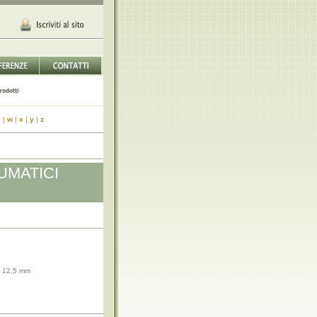
v
|
w
|
x
|
y
|
z
UMATICI
 12,5 mm