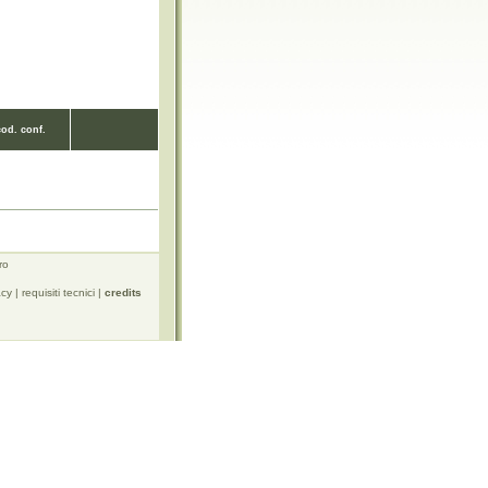
cod. conf.
ro
acy
|
requisiti tecnici
|
credits