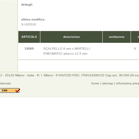
dettagli:
ultima modifica:
3-/-0/2016
ARTICOLO
descrizione
confezione
19089
SCALPELLO 8 mm x MARTELLI
8
PNEUMATICI attacco 12,5 mm
 - 20126 Milano - Italia - R. I. Milano - P.IVA/COD FISC. IT09143390152 Cap.soc. 90.000,00 eu
 riservati
home
|
sitemap
|
informativa priv