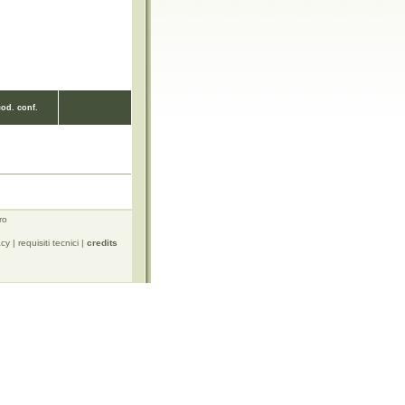
cod. conf.
ro
acy
|
requisiti tecnici
|
credits