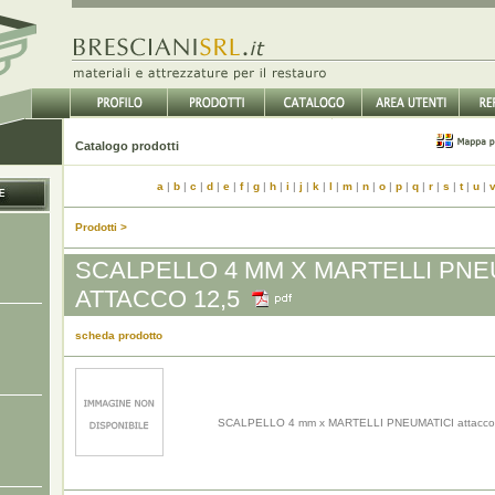
Catalogo prodotti
a
|
b
|
c
|
d
|
e
|
f
|
g
|
h
|
i
|
j
|
k
|
l
|
m
|
n
|
o
|
p
|
q
|
r
|
s
|
t
|
u
|
Prodotti >
SCALPELLO 4 MM X MARTELLI PNE
ATTACCO 12,5
scheda prodotto
SCALPELLO 4 mm x MARTELLI PNEUMATICI attacco