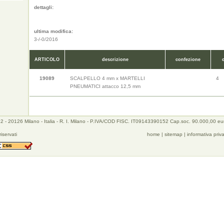
dettagli:
ultima modifica:
3-/-0/2016
ARTICOLO
descrizione
confezione
19089
SCALPELLO 4 mm x MARTELLI
4
PNEUMATICI attacco 12,5 mm
 - 20126 Milano - Italia - R. I. Milano - P.IVA/COD FISC. IT09143390152 Cap.soc. 90.000,00 eu
 riservati
home
|
sitemap
|
informativa priv