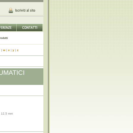
v
|
w
|
x
|
y
|
z
UMATICI
 12,5 mm