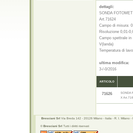
dettagli:
SONDA FOTOMETRIC
Art.71624
Campo di misura: 0
Risoluzione 0,01-0
Campo spettrale in 
V(landa)
Temperatura di lavo
ultima modifica:
3-/-0/2016
ARTICOLO
SONDA F
71626
X Art.71
Bresciani Srl
Via Breda 142 - 20126 Milano - Italia - R. I. Mila
©
Bresciani Srl
Tutti i diritti riservati