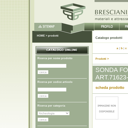
HOME
>
prodotti
Catal
a
|
b
|
c
Ricerca per nome prodotto
Prodotti >
SONDA FOT
ART.71623
Ricerca per codice articolo
scheda prodotto
Ricerca per categoria