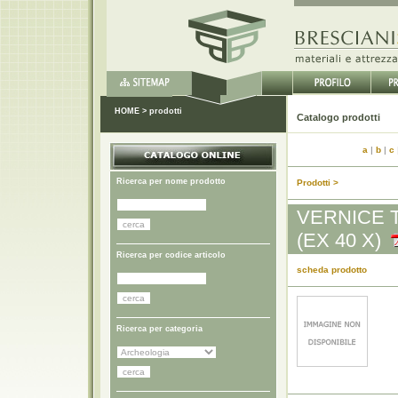
HOME
>
prodotti
Catal
a
|
b
|
c
Ricerca per nome prodotto
Prodotti >
VERNICE 
(EX 40 X)
Ricerca per codice articolo
scheda prodotto
Ricerca per categoria