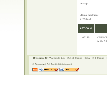
dettagli:
ultima modifica:
3-/-0/2016
ARTICOLO
65129
VERNIC
lucida 3
Bresciani Srl
Via Breda 142 - 20126 Milano - Italia - R. I. Mila
©
Bresciani Srl
Tutti i diritti riservati