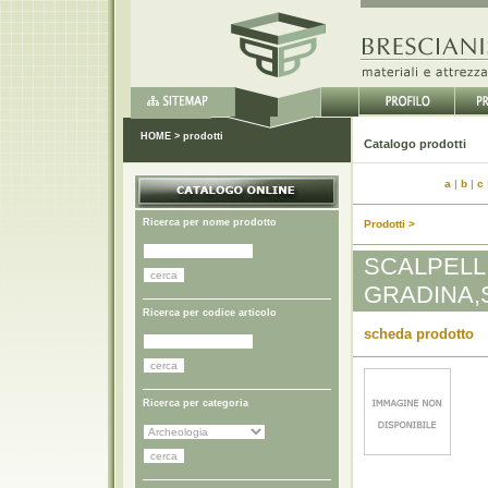
HOME
>
prodotti
Catal
a
|
b
|
c
Ricerca per nome prodotto
Prodotti >
SCALPELLI
GRADINA,
Ricerca per codice articolo
scheda prodotto
Ricerca per categoria