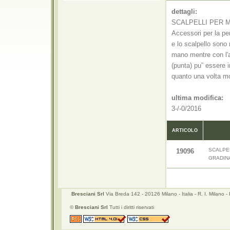
dettagli:
SCALPELLI PER M
Accessori per la pe
e lo scalpello sono
mano mentre con l'a
(punta) pu˜ essere
quanto una volta mo
ultima modifica:
3-/-0/2016
ARTICOLO
SCALPEL
19096
GRADIN
Bresciani Srl
Via Breda 142 - 20126 Milano - Italia - R. I. Mila
©
Bresciani Srl
Tutti i diritti riservati