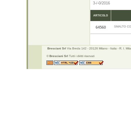
3-/-0/2016
ARTICOLO
SMALTO CO
64560
Bresciani Srl
Via Breda 142 - 20126 Milano - Italia - R. I. 
©
Bresciani Srl
Tutti i diritti riservati