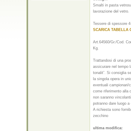
Smalti in pasta vetrosa
lavorazione del vetro.
Tessere di spessore 4
SCARICA TABELLA 
Art.64560/Gr./Cod. Con
Kg.
Trattandosi di una pro
assicurare nel tempo l
tonalitˆ. Si consiglia 
la singola opera in un
eventuali campionari/c
come riferimento alla q
non saranno vincolanti 
potranno dare luogo a 
A richiesta sono fornibi
zecchino
ultima modifica: