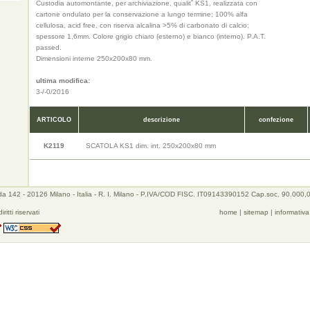
Custodia automontante, per archiviazione, qualitˆ KS1, realizzata con
cartone ondulato per la conservazione a lungo termine; 100% alfa
cellulosa, acid free, con riserva alcalina >5% di carbonato di calcio;
spessore 1,6mm. Colore grigio chiaro (esterno) e bianco (interno). P.A.T.
passed.
Dimensioni interne 250x200x80 mm.
ultima modifica:
3-/-0/2016
ARTICOLO
descrizione
confezione
K2119
SCATOLA KS1 dim. int. 250x200x80 mm
a 142 - 20126 Milano - Italia - R. I. Milano - P.IVA/COD FISC. IT09143390152 Cap.soc. 90.000,
iritti riservati
home
|
sitemap
|
informativa