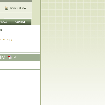
v
|
w
|
x
|
y
|
z
MM