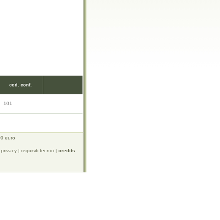
cod. conf.
101
00 euro
 privacy
|
requisiti tecnici
|
credits