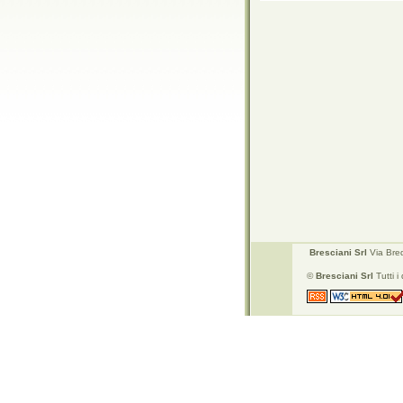
Bresciani Srl
Via Bred
©
Bresciani Srl
Tutti i d