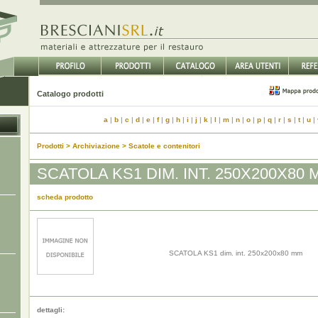
Catalogo prodotti
a
|
b
|
c
|
d
|
e
|
f
|
g
|
h
|
i
|
j
|
k
|
l
|
m
|
n
|
o
|
p
|
q
|
r
|
s
|
t
|
u
|
Prodotti > Archiviazione > Scatole e contenitori
SCATOLA KS1 DIM. INT. 250X200X80 
scheda prodotto
SCATOLA KS1 dim. int. 250x200x80 mm
dettagli: