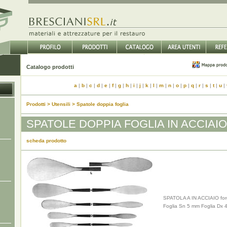
Catalogo prodotti
a
|
b
|
c
|
d
|
e
|
f
|
g
|
h
|
i
|
j
|
k
|
l
|
m
|
n
|
o
|
p
|
q
|
r
|
s
|
t
|
u
|
Prodotti > Utensili > Spatole doppia foglia
SPATOLE DOPPIA FOGLIA IN ACCIAIO
scheda prodotto
SPATOLA A IN ACCIAIO fo
Foglia Sn 5 mm Foglia Dx 