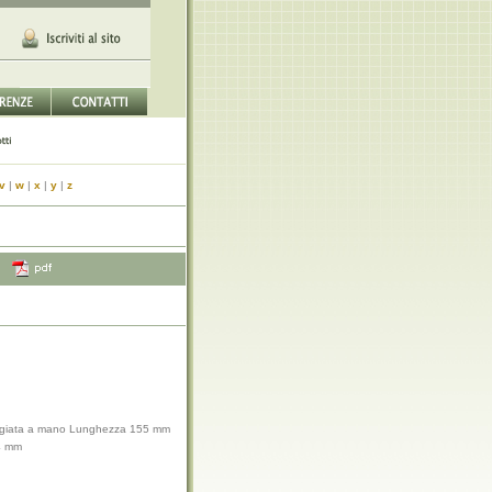
v
|
w
|
x
|
y
|
z
rgiata a mano Lunghezza 155 mm
4 mm