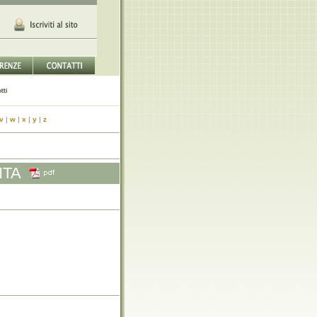
v
|
w
|
x
|
y
|
z
NTA