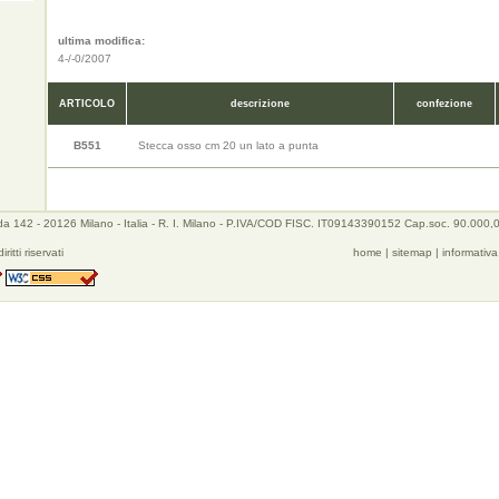
ultima modifica:
4-/-0/2007
ARTICOLO
descrizione
confezione
B551
Stecca osso cm 20 un lato a punta
a 142 - 20126 Milano - Italia - R. I. Milano - P.IVA/COD FISC. IT09143390152 Cap.soc. 90.000,
iritti riservati
home
|
sitemap
|
informativa