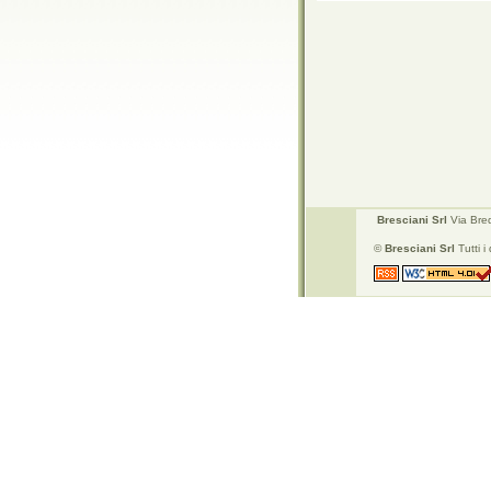
Bresciani Srl
Via Bred
©
Bresciani Srl
Tutti i d