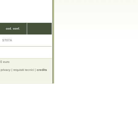
cod. conf.
ST07A
00 euro
 privacy
|
requisiti tecnici
|
credits