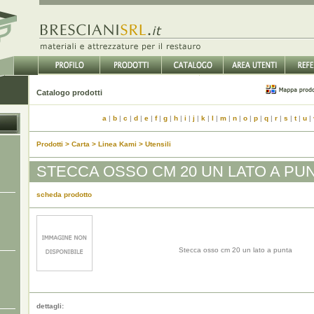
Catalogo prodotti
a
|
b
|
c
|
d
|
e
|
f
|
g
|
h
|
i
|
j
|
k
|
l
|
m
|
n
|
o
|
p
|
q
|
r
|
s
|
t
|
u
|
Prodotti > Carta > Linea Kami > Utensili
STECCA OSSO CM 20 UN LATO A PU
scheda prodotto
Stecca osso cm 20 un lato a punta
dettagli: