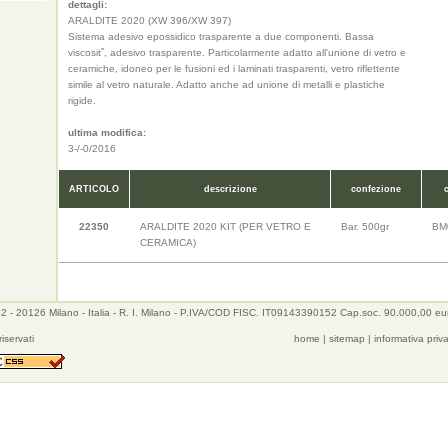
dettagli:
ARALDITE 2020 (XW 396/XW 397)
Sistema adesivo epossidico trasparente a due componenti. Bassa
viscositˆ, adesivo trasparente. Particolarmente adatto all'unione di vetro e
ceramiche, idoneo per le fusioni ed i laminati trasparenti, vetro riflettente
simile al vetro naturale. Adatto anche ad unione di metalli e plastiche
rigide.
ultima modifica:
3-/-0/2016
ARTICOLO
descrizione
confezione
22350
ARALDITE 2020 KIT (PER VETRO E
Bar. 500gr
BM
CERAMICA)
 - 20126 Milano - Italia - R. I. Milano - P.IVA/COD FISC. IT09143390152 Cap.soc. 90.000,00 eu
 riservati
home
|
sitemap
|
informativa priv