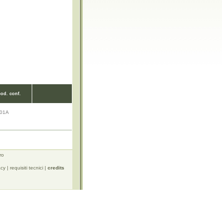
cod. conf.
01A
ro
acy
|
requisiti tecnici
|
credits