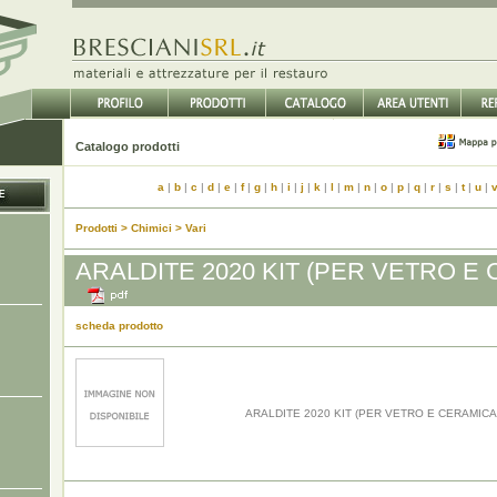
Catalogo prodotti
a
|
b
|
c
|
d
|
e
|
f
|
g
|
h
|
i
|
j
|
k
|
l
|
m
|
n
|
o
|
p
|
q
|
r
|
s
|
t
|
u
|
Prodotti > Chimici > Vari
ARALDITE 2020 KIT (PER VETRO E
scheda prodotto
ARALDITE 2020 KIT (PER VETRO E CERAMICA