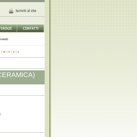
v
|
w
|
x
|
y
|
z
 CERAMICA)
)