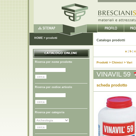
HOME
>
prodotti
Catalo
a
|
b
|
c
Ricerca per nome prodotto
Prodotti > Chimici > Vari
VINAVIL 59
scheda prodotto
Ricerca per codice articolo
Ricerca per categoria