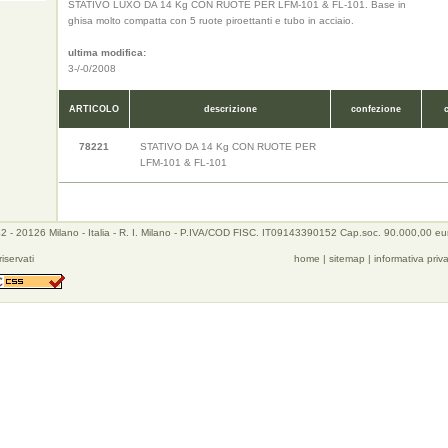
STATIVO LUXO DA 14 Kg CON RUOTE PER LFM-101 & FL-101. Base in
ghisa molto compatta con 5 ruote piroettanti e tubo in acciaio.
ultima modifica:
3-/-0/2008
ARTICOLO
descrizione
confezione
78221
STATIVO DA 14 Kg CON RUOTE PER
LFM-101 & FL-101
 - 20126 Milano - Italia - R. I. Milano - P.IVA/COD FISC. IT09143390152 Cap.soc. 90.000,00 eu
 riservati
home
|
sitemap
|
informativa priv