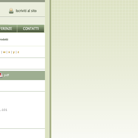
v
|
w
|
x
|
y
|
z
L-101