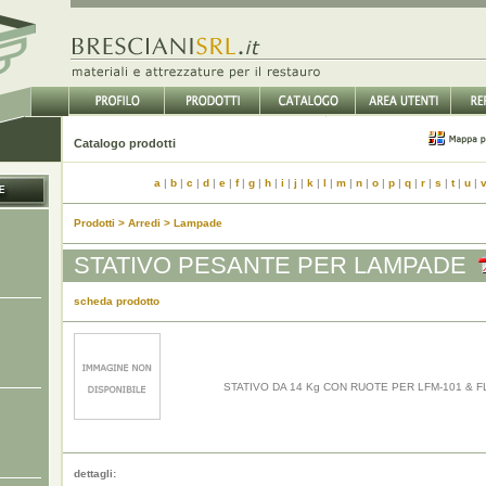
Catalogo prodotti
a
|
b
|
c
|
d
|
e
|
f
|
g
|
h
|
i
|
j
|
k
|
l
|
m
|
n
|
o
|
p
|
q
|
r
|
s
|
t
|
u
|
Prodotti > Arredi > Lampade
STATIVO PESANTE PER LAMPADE
scheda prodotto
STATIVO DA 14 Kg CON RUOTE PER LFM-101 & F
dettagli: