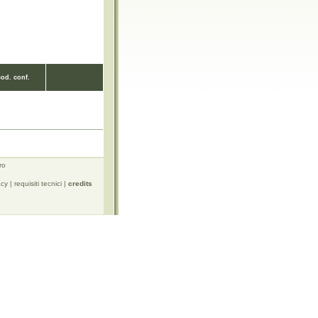
cod. conf.
ro
acy
|
requisiti tecnici
|
credits