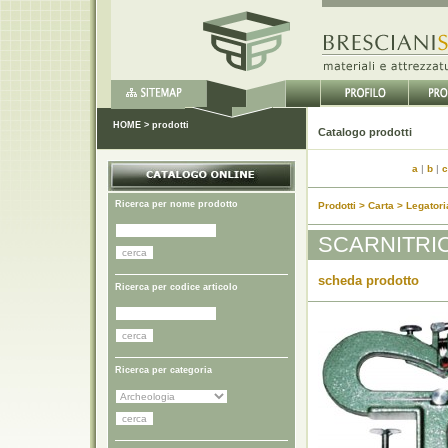
HOME
>
prodotti
Catalo
a
|
b
|
c
Ricerca per nome prodotto
Prodotti > Carta > Legatori
SCARNITRI
scheda prodotto
Ricerca per codice articolo
Ricerca per categoria