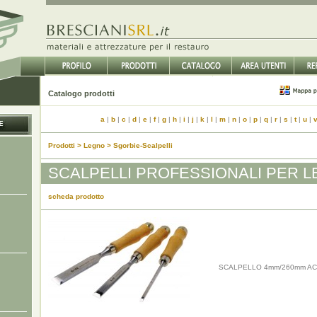
Catalogo prodotti
a
|
b
|
c
|
d
|
e
|
f
|
g
|
h
|
i
|
j
|
k
|
l
|
m
|
n
|
o
|
p
|
q
|
r
|
s
|
t
|
u
|
Prodotti > Legno > Sgorbie-Scalpelli
SCALPELLI PROFESSIONALI PER 
scheda prodotto
SCALPELLO 4mm/260mm AC