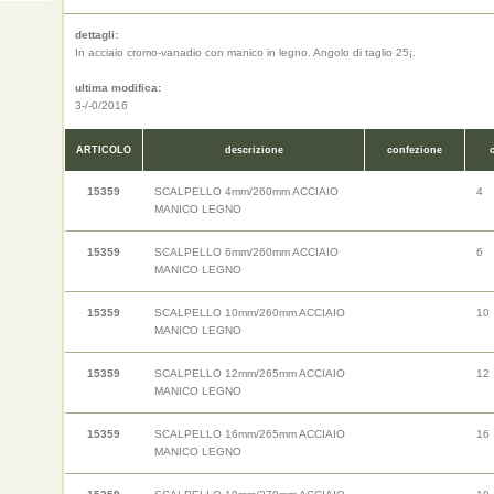
dettagli:
In acciaio cromo-vanadio con manico in legno. Angolo di taglio 25¡.
ultima modifica:
3-/-0/2016
ARTICOLO
descrizione
confezione
15359
SCALPELLO 4mm/260mm ACCIAIO
4
MANICO LEGNO
15359
SCALPELLO 6mm/260mm ACCIAIO
6
MANICO LEGNO
15359
SCALPELLO 10mm/260mm ACCIAIO
10
MANICO LEGNO
15359
SCALPELLO 12mm/265mm ACCIAIO
12
MANICO LEGNO
15359
SCALPELLO 16mm/265mm ACCIAIO
16
MANICO LEGNO