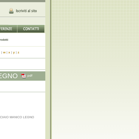
v
|
w
|
x
|
y
|
z
LEGNO
CIAIO MANICO LEGNO