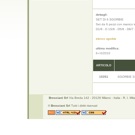
dettagli:
SET DI 6 SGORBIE
Set da 6 pezzi con manico i
D1/8 - D 1S/8 - D5/8 - D8/7 
elenco sgorbie
ultima modifica:
6-/-0/2010
ARTICOLO
15351
SGORBIE SE
Bresciani Srl
Via Breda 142 - 20126 Milano - Italia - R. I. 
©
Bresciani Srl
Tutti i diritti riservati