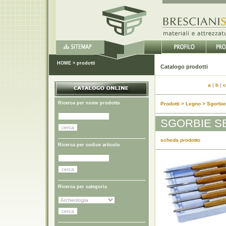
HOME
>
prodotti
Catalo
a
|
b
|
c
Ricerca per nome prodotto
Prodotti > Legno > Sgorbie
SGORBIE SE
scheda prodotto
Ricerca per codice articolo
Ricerca per categoria