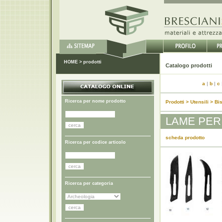
HOME
>
prodotti
Catal
a
|
b
|
c
Ricerca per nome prodotto
Prodotti > Utensili > Bi
LAME PER
scheda prodotto
Ricerca per codice articolo
Ricerca per categoria