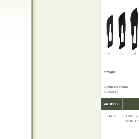
dettagli:
ultima modifica:
3-/-0/2016
ARTICOLO
14120
LAME V
MORTON 