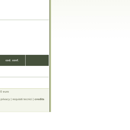
cod. conf.
00 euro
 privacy
|
requisiti tecnici
|
credits