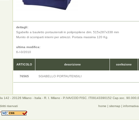
dettagli:
Sgabello a bauletto portautensili in polipropilene dim. 515x287x338 mm
Munito di scomparti interni per attrezzi. Portata massima 120 Kg.
ultima modifica:
6-/-0/2010
ARTICOLO
descrizione
confezione
76565
SGABELLO PORTAUTENSILI
a 142 - 20126 Milano - Italia - R. I. Milano - P.IVA/COD FISC. IT09143390152 Cap.soc. 90.000,
iritti riservati
home
|
sitemap
|
informativa