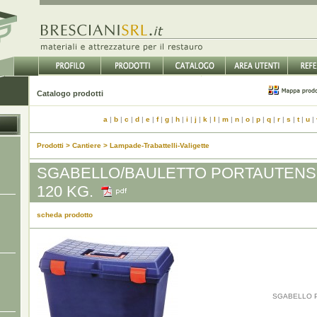
Catalogo prodotti
a
|
b
|
c
|
d
|
e
|
f
|
g
|
h
|
i
|
j
|
k
|
l
|
m
|
n
|
o
|
p
|
q
|
r
|
s
|
t
|
u
|
Prodotti > Cantiere > Lampade-Trabattelli-Valigette
SGABELLO/BAULETTO PORTAUTENSI
120 KG.
scheda prodotto
SGABELLO 