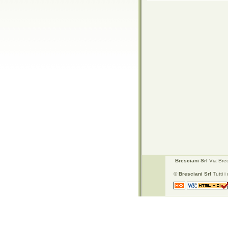
Bresciani Srl
Via Bred
©
Bresciani Srl
Tutti i d