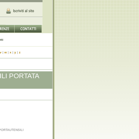
v
|
w
|
x
|
y
|
z
LI PORTATA
PORTAUTENSILI