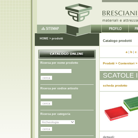
HOME
>
prodotti
Catal
a
|
b
|
c
Ricerca per nome prodotto
Prodotti > Contenitori >
SCATOLE 
scheda prodotto
Ricerca per codice articolo
Ricerca per categoria
dettagli: