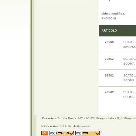
ultima modifica:
3-/-0/2016
ARTICOLO
76560
SCATOLA
325x25
76562
SCATOLA 
SCOMP.
76562
SCATOLA 
SCOMP.
76562
SCATOLA 
SCOMP.
Bresciani Srl
Via Breda 142 - 20126 Milano - Italia - R. I. Mila
©
Bresciani Srl
Tutti i diritti riservati