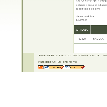
SALIVA ARTIFICIALE ENZI
Soluzione acquosa ad azion
superficiale dei dipinti.
ultima modifica:
7-/-0/2006
ARTICOLO
57438
SALIVA ART
Bresciani Srl
Via Breda 142 - 20126 Milano - Italia - R. I. 
©
Bresciani Srl
Tutti i diritti riservati