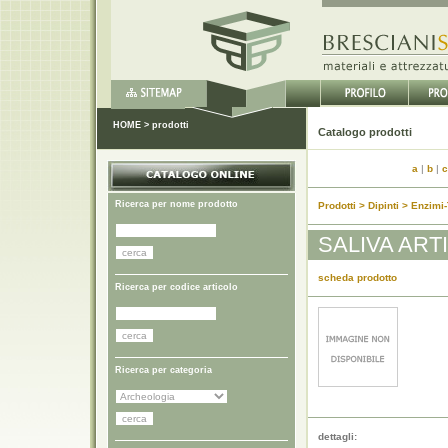
HOME
>
prodotti
Catalo
a
|
b
|
c
Ricerca per nome prodotto
Prodotti > Dipinti > Enzimi-
SALIVA ART
scheda prodotto
Ricerca per codice articolo
Ricerca per categoria
dettagli: