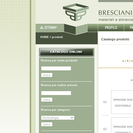
HOME
>
prodotti
Catal
Ricerca per nome prodotto
a
|
b
|
c
t
Ricerca per codice articolo
61
Ricerca per categoria
62