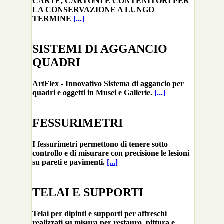
CARTE, CARTONI E CONTENITORI PER
LA CONSERVAZIONE A LUNGO
TERMINE
[...]
SISTEMI DI AGGANCIO
QUADRI
ArtFlex - Innovativo Sistema di aggancio per
quadri e oggetti in Musei e Gallerie.
[...]
FESSURIMETRI
I fessurimetri permettono di tenere sotto
controllo e di misurare con precisione le lesioni
su pareti e pavimenti.
[...]
TELAI E SUPPORTI
Telai per dipinti e supporti per affreschi
realizzati su misura per restauro, pittura e