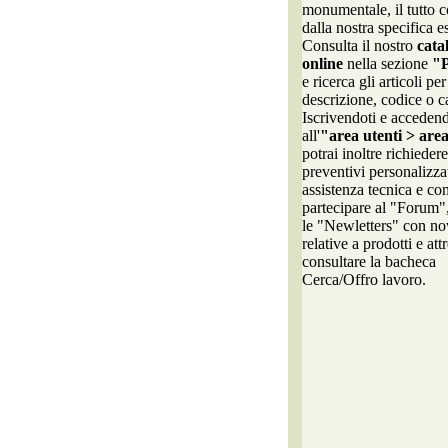
monumentale, il tutto 
dalla nostra specifica e
Consulta il nostro
cata
online
nella sezione
"P
e ricerca gli articoli per
descrizione, codice o c
Iscrivendoti e acceden
all'
"area utenti > are
potrai inoltre richiedere
preventivi personalizza
assistenza tecnica e co
partecipare al "Forum",
le "Newletters" con no
relative a prodotti e att
consultare la bacheca
Cerca/Offro lavoro.