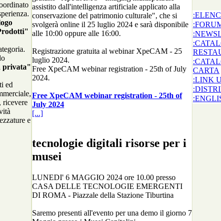
coordinato
assistito dall'intelligenza artificiale applicato alla
sperienza.
:ELEN
conservazione del patrimonio culturale", che si
logo
svolgerà online il 25 luglio 2024 e sarà disponibile
:FORUM
rodotti"
alle 10:00 oppure alle 16:00.
:NEWS
:CATA
ategoria.
Registrazione gratuita al webinar XpeCAM - 25
RESTA
do
luglio 2024.
:CATA
a privata"
Free XpeCAM webinar registration - 25th of July
CARTA
2024.
:LINK U
ti ed
:DISTR
mmerciale,
Free XpeCAM webinar registration - 25th of
:ENGLI
 ricevere
July 2024
vità
[...]
rezzature e
tecnologie digitali risorse per i
musei
LUNEDI' 6 MAGGIO 2024 ore 10.00 presso
CASA DELLE TECNOLOGIE EMERGENTI
DI ROMA - Piazzale della Stazione Tiburtina
Saremo presenti all'evento per una demo il giorno 7