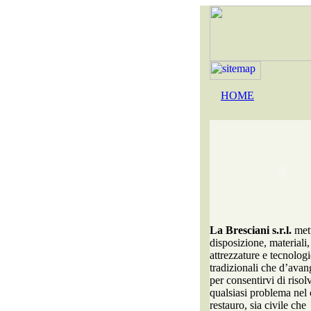
HOME
La Bresciani s.r.l.
mett
disposizione, materiali,
attrezzature e tecnologi
tradizionali che d’avan
per consentirvi di risol
qualsiasi problema nel
restauro, sia civile che