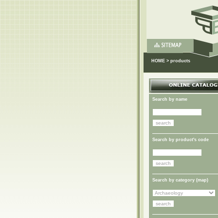
HOME
>
products
Search by name
Search by product's code
Search by category (
map
)