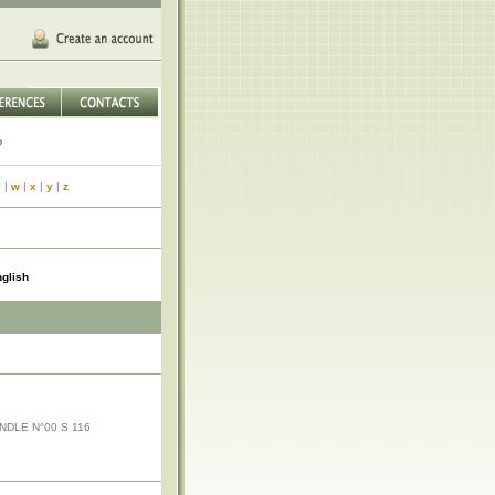
v
|
w
|
x
|
y
|
z
glish
DLE N°00 S 116