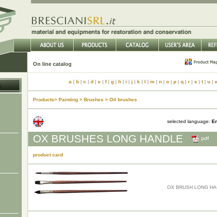
On line catalog
a
|
b
|
c
|
d
|
e
|
f
|
g
|
h
|
i
|
j
|
k
|
l
|
m
|
n
|
o
|
p
|
q
|
r
|
s
|
t
|
u
|
Products> Painting > Brushes > Oil brushes
selected language:
En
OX BRUSHES LONG HANDLE
product card
OX BRUSH LONG HAN