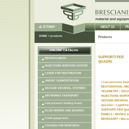
HOME
>
products
Products
SUPPORTI PER
MICROCLIMATE
QUADRI
INJECTIONS MORTARS SYSTEM
LASER FOR RESTORATION
ANOXIC DISINFESTATION
|
Low pressure hea
RESTORATION
|
MI
VACUUM ARCHIVAL SYSTEMS
TELEMETRY
|
SOL
ARTWORKS TRANSPORT
INJECTIONS MORT
VACUUM ARCHIVA
Low pressure heating board
absorber
|
LightChe
SUPPORTI PER QU
KLUG PAPERS AND BOARDS
PANELS
|
BOOKS A
Crack gauge-tests
MICRO4ART
|
Micro
CHASSIS FOR PAINTINGS -