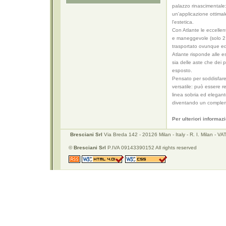
palazzo rinascimentale: 
un'applicazione ottimal
l'estetica.
Con Atlante le eccellent
e maneggevole (solo 2 
trasportato ovunque ed
Atlante risponde alle e
sia delle aste che dei p
esposto.
Pensato per soddisfare
versatile: può essere r
linea sobria ed elegant
diventando un compleme
Per ulteriori informaz
Bresciani Srl
Via Breda 142 - 20126 Milan - Italy - R. I. Milan -
©
Bresciani Srl
P.IVA 09143390152 All rights reserved