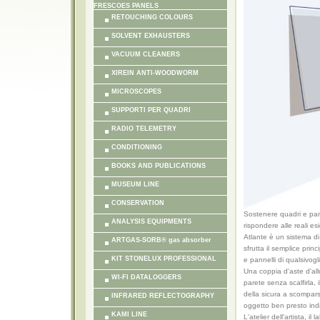
FRESCOES PANELS
RETOUCHING COLOURS
SOLVENT EXHAUSTERS
VACUUM CLEANERS
XIREIN ANTI-WOODWORM
MICROSCOPES
SUPPORTI PER QUADRI
RADIO TELEMETRY
CONDITIONING
BOOKS AND PUBLICATIONS
MUSEUM LINE
CONSERVATION
Sostenere quadri e pann
ANALYSIS EQUIPMENTS
rispondere alle reali e
Atlante è un sistema di
ARTGAS-SORB® gas absorber
sfrutta il semplice prin
KIT STONELUX PROFESSIONAL
e pannelli di qualsivog
Una coppia d'aste d'all
WI-FI DATALOGGERS
parete senza scalfirla, 
della sicura a scompars
INFRARED REFLECTOGRAPHY
oggetto ben presto indi
KAMI LINE
L'atelier dell'artista, i