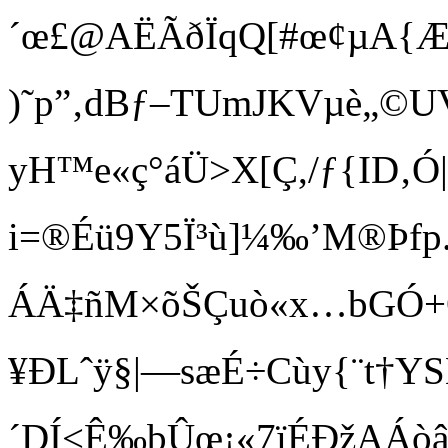
´œ£@AËÃðÏqQ[#œ¢µA{Æ Ä
)˜p”‚dBƒ–TUmJKVµè „©
yH™e«ç°áÜ>X[Ç,/ƒ{ID‚Ó|
i=®Éü9Y5Ï³ù]¼‰’M®Þf
ÁÄ‡ñM×õŠÇuò«x…bGÓ
¥ÐLˆÿ§|—sæÉ÷Cùy{¨t†YS
´DÍ<Ê‰bÛœ¡«7ïÉÐž AÁò