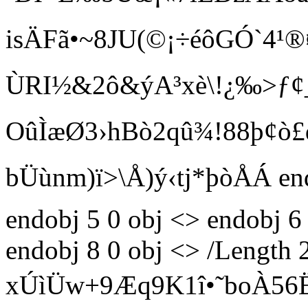
isÄFã•~8JU(©¡÷éôGÓ`4
ÙRI½&2ô&ýA³xè\!¿‰>ƒ¢_
OûÌæØ3›hBò2qû¾!88þ¢ò£q
bÜùnm)ï>\Å)ý‹tj*þòÅÁ en
endobj 5 0 obj <> endobj 6
endobj 8 0 obj <> /Length
xÚìÜw+9Æq9K1î•˜boÀ5