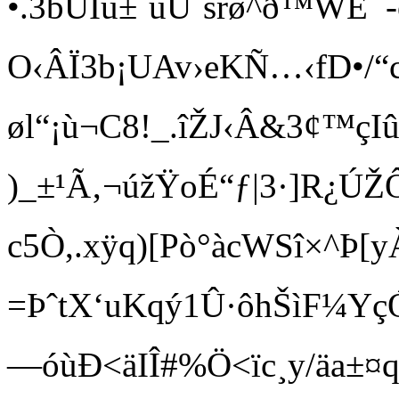
•.3bÛÎû±ˆùÜˆsrø^ð™­WE¯
O‹ÂÏ3b¡UAv›eKÑ…‹fD•/
øl“¡ù¬C8!_.îŽ J‹Â&3¢
)_±¹Ã‚¬úžŸo É“ƒ|3·]R¿Ú
c5Ò,.xÿq)[Pò°àcWSî×^Þ[y
=ÞˆtX‘uKqý1Û·ôhŠìF¼YçÓÜ
—óùÐ<äIÎ#%Ö<ïc¸y/äa±¤q