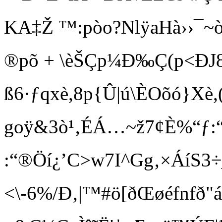
KA‡Ž ™:pòo?NlÿaHà››¯~
®põ + \èŠÇp¼Ð‰Ç(p<ÐJ
ß6·ƒqxè,8p{Û|ú\ÈOõó}Xè,(
goÿ&3ò¹‚ÉÁ …~ž7¢È%“ƒ:
:“®Öí¿’C>w7I^Gg‚×ÁíS3
<\-6%/Ð ‚|™#ö[ðŒøéfnfð"á