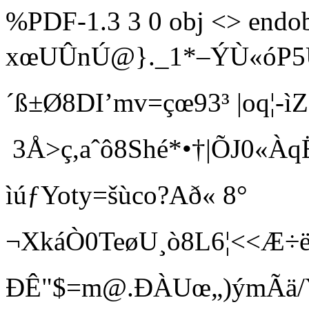
%PDF-1.3 3 0 obj <> endob
xœUÛnÚ@}._1­*–ÝÙ«óP5Ü
´ß±Ø8DI’mv=çœ93³ |oq¦-ì
3Å>ç,aˆô8Shé*•†|ÕJ0«ÀqË
ìúƒYoty=šùco?Að« 8°
¬XkáÒ0TeøU¸ò8L6¦ <<Æ÷
ÐÊ"$=m@.ÐÀUœ„)ýmÃä/