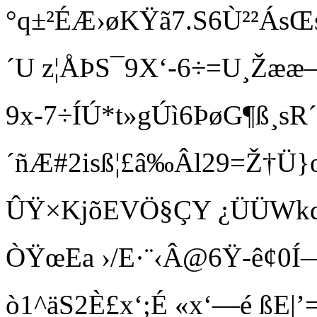
°q±²ÉÆ›øKŸã7.S6Ù²²Ás
´U z¦ÅÞS¯9X‘-6÷=U¸Žæ
9x-7÷ÍÚ*t»gÚì6ÞøG¶ß¸s
´ñÆ#2isß¦£â‰Âl29
=Ž†Ü}œ
ÛŸ×KjõEVÖ§ÇY ¿ÜÜWkde
ÒŸœEa ›/E·¨‹Â@6Ÿ-ê¢0Í
ò1^äS2È£x‘;É «x‘—é ßE|’