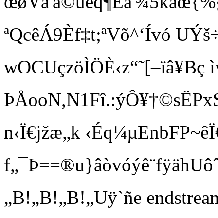
œøVã'å©ùéq¶Èå'¾5kaœ{%§
ªQcêÁ9Èf‡t;ªVõ^‘Ívó UÝ
wOCUçzöÌÖÈ‹z“˜[–ïâ¥Bç ì
ÞÅooN,N1Fî.:ýÔ¥†©sËPx
n‹Ï€jžæ„k ‹Éq¼µEnbFP~ê
f„¯Þ==®u}âòvóýê ¨fÿähUôˆÿ*õ
„B!„B!„B!„Uÿ`ñe endst