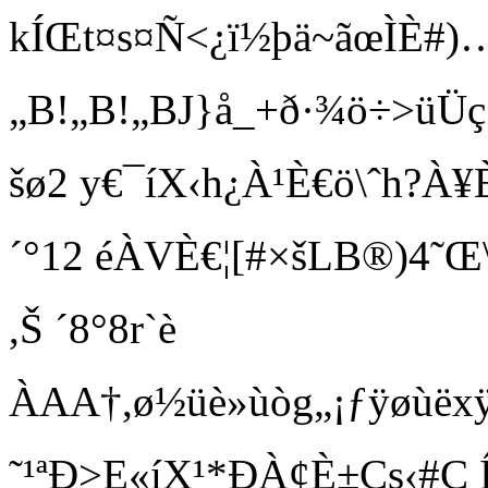
kÍŒt¤s¤Ñ<¿ï½þä~ãœÌÈ#)…B!„B
„B!„B!„BJ}å_+ð·¾ö÷>
šø2 y€¯íX‹ h¿À¹È€ö\ˆ h?À
´°12 éÀVÈ€¦[#×šLB®)4˜Œ\
,Š ´8°8r`è
ÀAA†, ø½üè»ùòg„¡ƒÿø
˜¹ªÐ>E«íX ¹*ÐÀ¢È±Cs‹#Ç