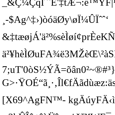
_&Ç¼ÇqÌˆ˜Ë'‡tÆ¬:ë™Ý F
¸-$Ag^‡›)òóäØy\øÏ¼ÛÏˆˆ‘
&‡tæøjÁ'ä²%sèÌøí¢prÈ
ä²¥hèÌØuFA¾ë3MŽèŒ\²àS
7;uT'0òS½ÝÃ=õân0²~®#³}
G>·ŸOÉ“ã¸·‚Îl€fÄãdùæz:äs
[X69^AgFN™- kgÄúyFÄ‹ì49