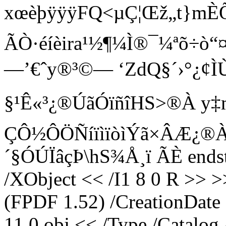
xœèþÿÿÿFQ<µÇ¦Œž„t}
ÃÒ·éíèira¹½¶¼Ì®¯¼ªõ÷ò
—’€ˆy®³©— ‘ZdQ§´›°¿
§¹Ê«³¿®ÚãÓïñîHS>®À y‡m‹
ÇÔ½ÔÖÑíïìïòìÝã×ÂÆ¿
´§ÓÚÏâçÞ\hS¾Å¸ï ÃÈ endst
/XObject << /I1 8 0 R >> >
(FPDF 1.52) /CreationDat
11 0 obj << /Type /Catalog