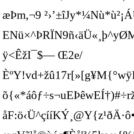
æÞm,¬9 ²›’±îJy*¼Nù*ù²¡Á
ENü×^ÞRÏN9ñ‹äÜ«¸þ^yØMÿ
ÿ<ÊžI¯$— Œ2e/
ÈºY!vd +žû17r[»[g¥M{°
õ{«*áôƒ÷s¬uEÞêwEÍ†)#÷
åF:ö‹Ü^çííKÝ¸@Y{z¹ðÄ·ô